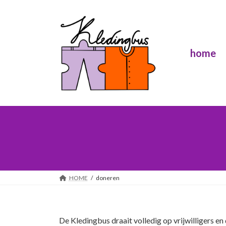
Ga
Ga
naar
naar
de
de
inhoud
navigatie
home
HOME
doneren
De Kledingbus draait volledig op vrijwilligers e