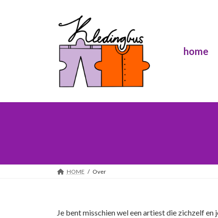
Ga
Ga
naar
naar
de
de
inhoud
navigatie
home
HOME
Over
Je bent misschien wel een artiest die zichzelf en 